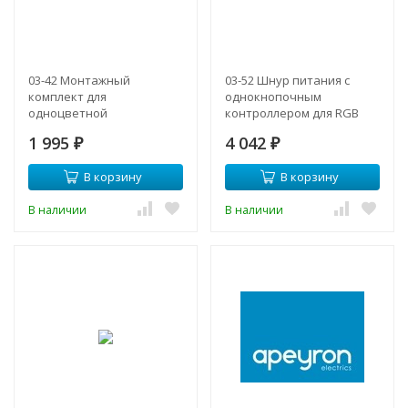
03-42 Монтажный
03-52 Шнур питания с
комплект для
однокнопочным
одноцветной
контроллером для RGB
светодиодной ленты
светодиодной ленты
1 995
4 042
220В, smd 2835, 120 д/м,
₽
220В, smd5050, 60д/м,
₽
IP44
последовательное
В корзину
В корзину
подключение до 500Вт.
В наличии
В наличии