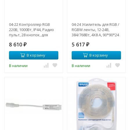
04-22 Контроллер RGB
04-24 Усилитель для RGB /
220В, 1000Вт, IP44, Радио
RGBW ленты, 12-24В,
пульт, 28 кнопок, для
384/768Вт, 4X8 А, 90*90*24
ленты 5050, 60 диодов/
мм
8 610
5 617
метр,130х60х50мм
₽
₽
В корзину
В корзину
В наличии
В наличии