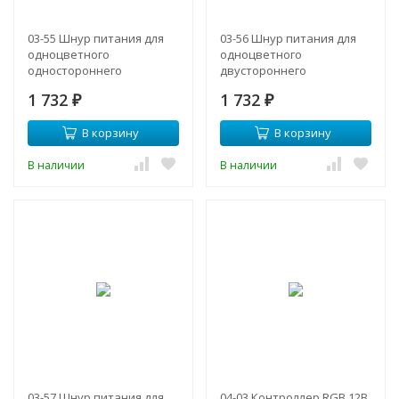
03-55 Шнур питания для
03-56 Шнур питания для
одноцветного
одноцветного
одностороннего
двустороннего
светодиодного неона
светодиодного неона
1 732
1 732
(10.5*18.5мм) арт. 10-
₽
(8.5*18.5мм) арт. 10-
₽
71/72/73/74/75, 220В, IP 65,
76/77/78/79/80, 220В, IP65,
В корзину
В корзину
800 мм.
800 мм.
В наличии
В наличии
03-57 Шнур питания для
04-03 Контроллер RGB 12В,