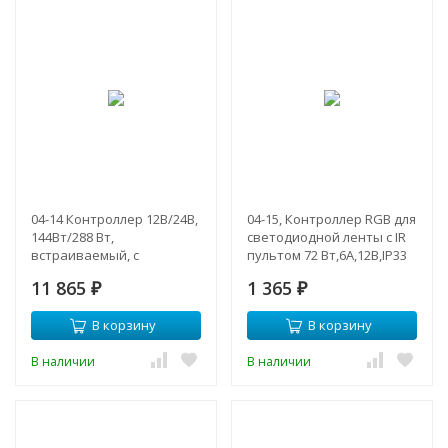
04-14 Контроллер 12В/24В,
04-15, Контроллер RGB для
144Вт/288 Вт,
светодиодной ленты с IR
встраиваемый, с
пультом 72 Вт,6А,12В,IP33
диммером, ручка
11 865
1 365
регулировки, размер
₽
₽
86*86*50 мм
В корзину
В корзину
В наличии
В наличии