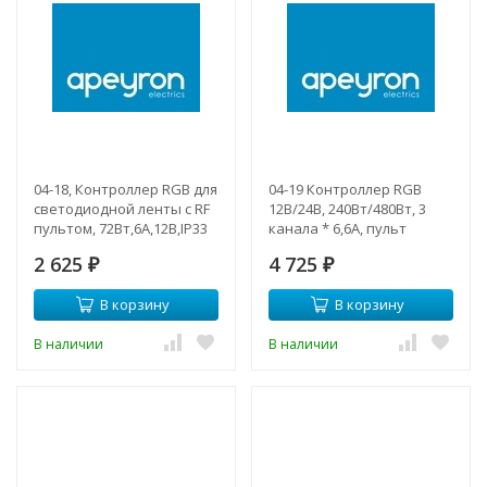
04-18, Контроллер RGB для
04-19 Контроллер RGB
светодиодной ленты с RF
12В/24В, 240Вт/480Вт, 3
пультом, 72Вт,6А,12В,IP33
канала * 6,6А, пульт
кнопочный, РФ, размер
2 625
4 725
₽
80*64*24 мм
₽
В корзину
В корзину
В наличии
В наличии