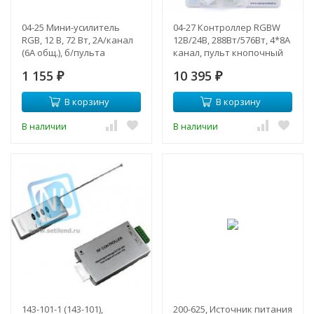
04-25 Мини-усилитель
04-27 Контроллер RGBW
RGB, 12 В, 72 Вт, 2А/канал
12В/24В, 288Вт/576Вт, 4*8А
(6А общ.), б/пульта
канал, пульт кнопочный
радио, размер
1 155
10 395
₽
91*89*24мм
₽
В корзину
В корзину
В наличии
В наличии
143-101-1 (143-101),
200-625, Источник питания