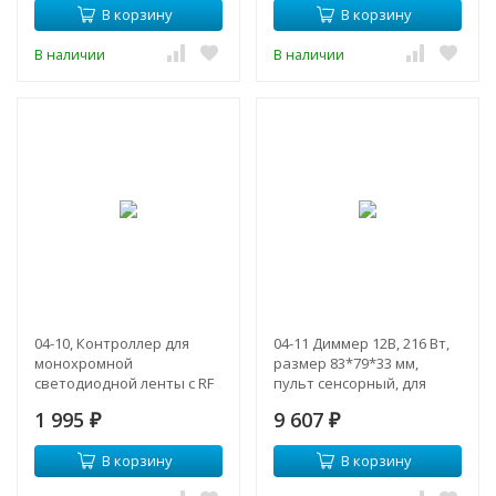
В корзину
В корзину
В наличии
В наличии
04-10, Контроллер для
04-11 Диммер 12В, 216 Вт,
монохромной
размер 83*79*33 мм,
светодиодной ленты с RF
пульт сенсорный, для
пультом, 72Вт,6А,12В,IP33
монохромной
1 995
9 607
₽
светодиодной ленты
₽
В корзину
В корзину