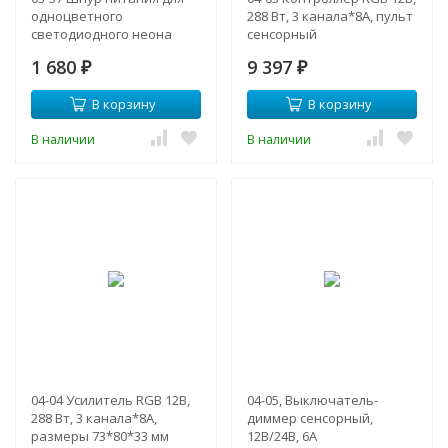
одноцветного
288 Вт, 3 канала*8А, пульт
светодиодного неона
сенсорный
МИНИ (8*16.5мм) арт. 10-
1 680
9 397
81/82/83/84/85, 220В, IP65,
₽
₽
800 мм.
В корзину
В корзину
В наличии
В наличии
04-04 Усилитель RGB 12В,
04-05, Выключатель-
288 Вт, 3 канала*8А,
диммер сенсорный,
размеры 73*80*33 мм
12В/24В, 6А