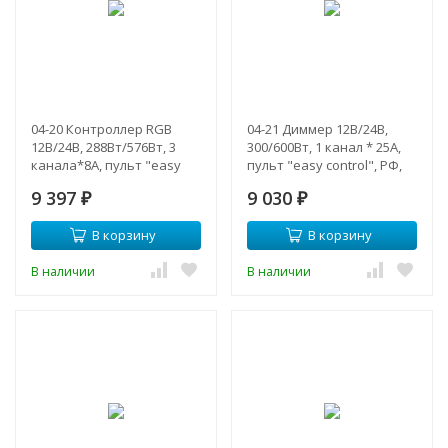
04-20 Контроллер RGB
04-21 Диммер 12В/24В,
12В/24В, 288Вт/576Вт, 3
300/600Вт, 1 канал * 25А,
канала*8А, пульт "easy
пульт "easy control", РФ,
control", РФ, размер
размер 127*41*32 мм
9 397
9 030
91*89*24мм
₽
₽
В корзину
В корзину
В наличии
В наличии