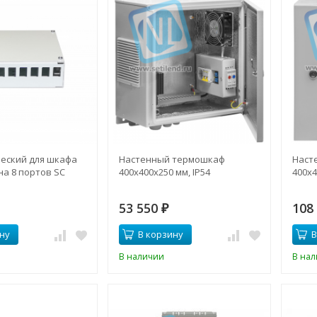
ческий для шкафа
Настенный термошкаф
Наст
 на 8 портов SC
400x400x250 мм, IP54
400x4
53 550
108
₽
ну
В корзину
В
В наличии
В на