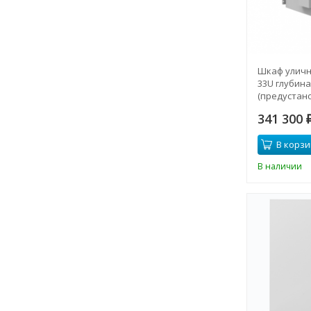
Шкаф уличн
33U глубина
(предустан
кондиционе
341 300
разборные 
В корзи
В наличии