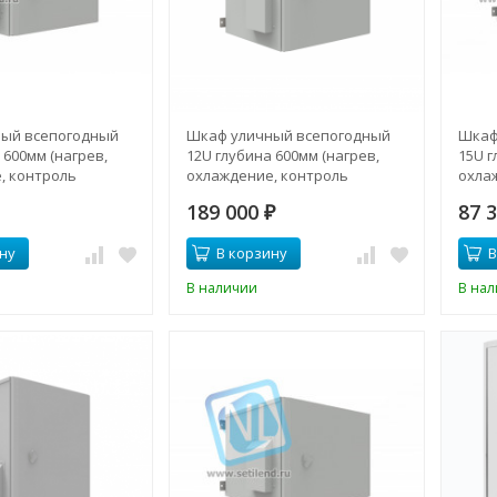
ый всепогодный
Шкаф уличный всепогодный
Шкаф
 600мм (нагрев,
12U глубина 600мм (нагрев,
15U г
, контроль
охлаждение, контроль
охла
климата, удаленный
клим
189 000
87 
мониторинг), комплект №1
₽
ну
В корзину
В
В наличии
В на