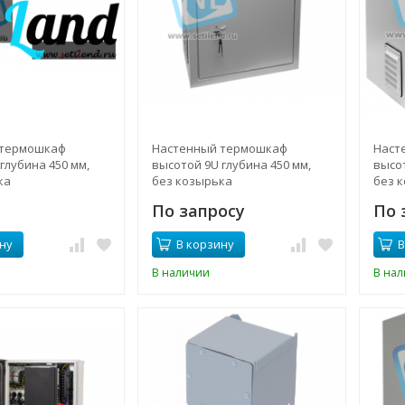
 термошкаф
Настенный термошкаф
Наст
глубина 450 мм,
высотой 9U глубина 450 мм,
высот
ка
без козырька
без 
По запросу
По 
ну
В корзину
В
В наличии
В на