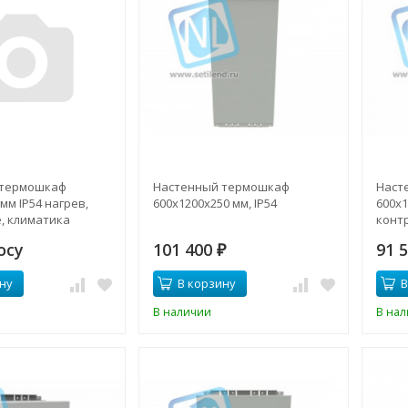
 термошкаф
Настенный термошкаф
Наст
мм IP54 нагрев,
600x1200x250 мм, IP54
600x1
, климатика
конт
айс кассета,
осу
101 400
91 
₽
ну
В корзину
В
В наличии
В на