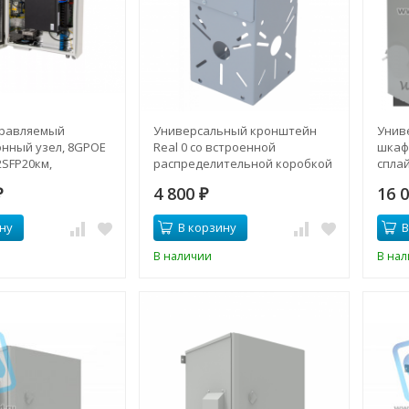
правляемый
Универсальный кронштейн
Унив
нный узел, 8GPOE
Real 0 со встроенной
шкаф 
2SFP20км,
распределительной коробкой
сплай
кого исполнения
4 800
16 
50
₽
₽
ну
В корзину
В
В наличии
В на