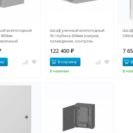
ый всепогодный
Шкаф уличный всепогодный
Шкаф 
 800мм
9U глубина 600мм (нагрев,
540х4
овленный
охлаждение, контроль
р 1500Вт,
климата)
122 400
7 6
стенки)
₽
₽
ну
В корзину
В
В наличии
В на