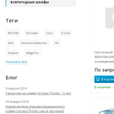
всепогодные шкафы
Теги
BDCOM
Brocade
Cisco
D-Link
Dell
Extreme Networks
HP
Настенный
Huawei
MegaTec
400х500х300
охлаждение
показать все
UPS48v, спл
По запр
желтый
Блог
В корзи
В наличии
8 апреля 2019
Гарантия на коммутаторы TFortis – 5 лет
30 января 2018
Новая модель взрывозащищенного
коммутатора TFortis уже в продаже!