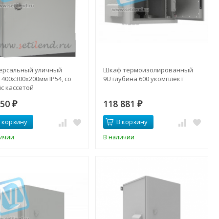
ерсальный уличный
Шкаф термоизолированный
400x300x200мм IP54, со
9U глубина 600 укомплект
с кассетой
050
118 881
₽
₽
 корзину
В корзину
личии
В наличии