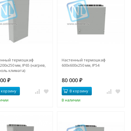
енный термошкаф
Настенный термошкаф
200x250 мм, IP65 (нагрев,
600x600x250 мм, IP54
роль климата)
500
80 000
₽
₽
 корзину
В корзину
личии
В наличии