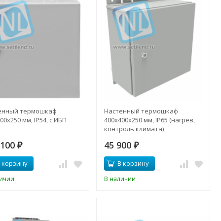
енный термошкаф
Настенный термошкаф
00x250 мм, IP54, с ИБП
400x400x250 мм, IP65 (нагрев,
контроль климата)
 100
45 900
₽
₽
 корзину
В корзину
личии
В наличии