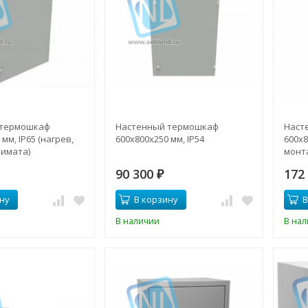
 термошкаф
Настенный термошкаф
Наст
мм, IP65 (нагрев,
600x800x250 мм, IP54
600x8
лимата)
монт
90 300
172
₽
ну
В корзину
В
В наличии
В на