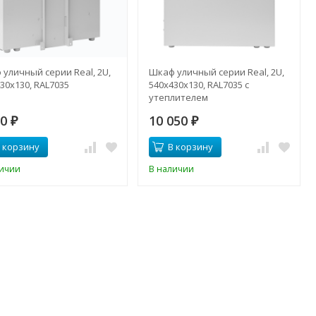
уличный серии Real, 2U,
Шкаф уличный серии Real, 2U,
30х130, RAL7035
540х430х130, RAL7035 с
утеплителем
50
10 050
₽
₽
 корзину
В корзину
личии
В наличии