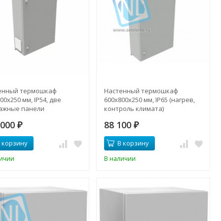
енный термошкаф
Настенный термошкаф
00x250 мм, IP54, две
600x800x250 мм, IP65 (нагрев,
ажные панели
контроль климата)
 000
88 100
₽
₽
 корзину
В корзину
личии
В наличии