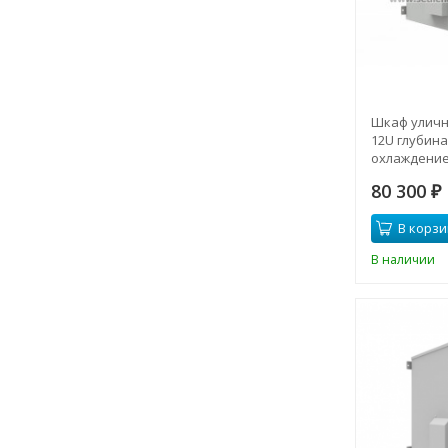
Шкаф уличн
12U глубина
охлаждение
климата)
80 300
₽
В корзи
В наличии