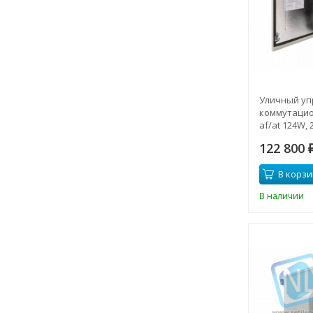
Уличный у
коммутацио
af/at 124W, 
климатичес
122 800
У2 ГОСТ 151
В корзи
В наличии