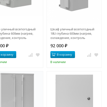
 уличный всепогодный
Шкаф уличный всепогодный
лубина 600мм (нагрев,
18U глубина 600мм (нагрев,
ждение, контроль
охлаждение, контроль
ата)
климата)
300
92 000
₽
₽
 корзину
В корзину
личии
В наличии