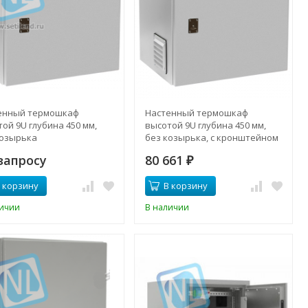
енный термошкаф
Настенный термошкаф
ой 9U глубина 450 мм,
высотой 9U глубина 450 мм,
козырька
без козырька, с кронштейном
запросу
80 661
₽
 корзину
В корзину
личии
В наличии