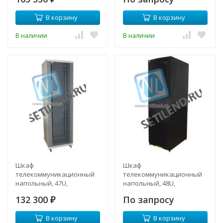
(перфорированные
двери)
В корзину
В корзину
В наличии
В наличии
Шкаф
Шкаф
телекоммуникационный
телекоммуникационный
напольный, 47U,
напольный, 48U,
600х960мм, тип TFC
600х1000мм, тип TFA
132 300
По запросу
₽
В корзину
В корзину