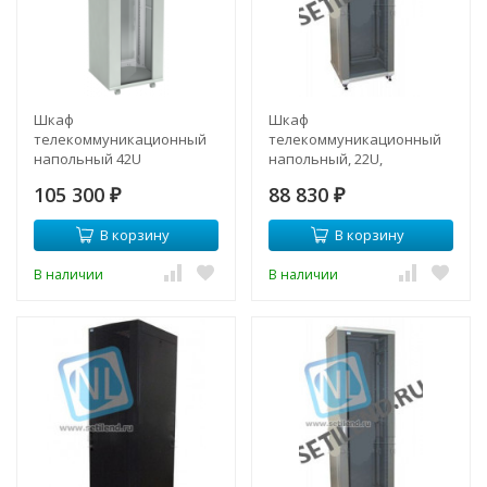
Шкаф
Шкаф
телекоммуникационный
телекоммуникационный
напольный 42U
напольный, 22U,
600x1000мм, серия TFC
600х960мм, тип TFC
105 300
88 830
(SNR-TFC-426010-GS-G)
₽
₽
В корзину
В корзину
В наличии
В наличии