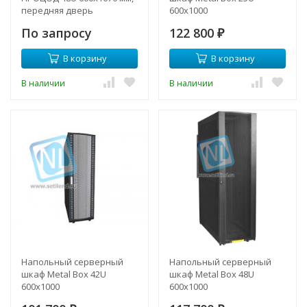
передняя дверь
600х1000
перфорация, задние
По запросу
122 800
двери двойная перф.,
₽
регулируемые опоры, RAL
В корзину
В корзину
9005
В наличии
В наличии
Напольный серверный
Напольный серверный
шкаф Metal Box 42U
шкаф Metal Box 48U
600х1000
600х1000