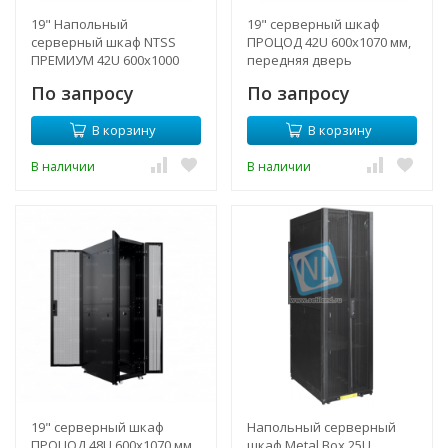
19" Напольный
19" серверный шкаф
серверный шкаф NTSS
ПРОЦОД 42U 600х1070 мм,
ПРЕМИУМ 42U 600x1000
передняя дверь
мм, передняя дверь
перфорация, задние
По запросу
По запросу
стекло, задняя глухая
двери двойная перф.,
металл, боковые стенки,
регулируемые опоры, RAL
В корзину
В корзину
регулируемые опоры, RAL
9005
7035
В наличии
В наличии
19" серверный шкаф
Напольный серверный
ПРОЦОД 48U 600х1070 мм,
шкаф Metal Box 25U