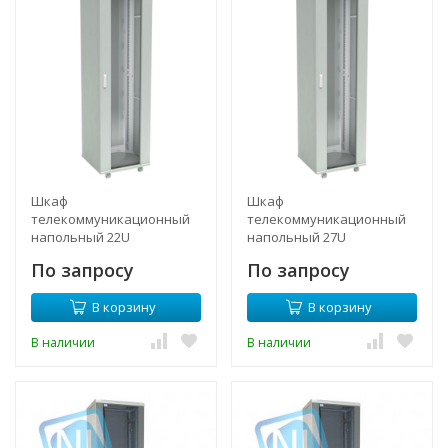
Шкаф
Шкаф
телекоммуникационный
телекоммуникационный
напольный 22U
напольный 27U
600x1000мм, серия TFC
600x1000мм, серия TFC
По запросу
По запросу
(SNR-TFC-226010-GS-G)
(SNR-TFC-276010-GS-G)
В корзину
В корзину
В наличии
В наличии