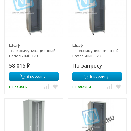
Шкаф
Шкаф
телекоммуникационный
телекоммуникационный
напольный 32U
напольный 37U
600x1000мм, серия TFC
600x1000мм, серия TFC
58 016
По запросу
(SNR-TFC-326010-GS-G)
₽
(SNR-TFC-376010-GS-G)
В корзину
В корзину
В наличии
В наличии