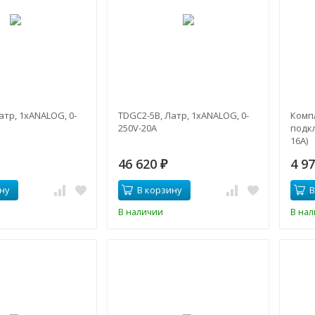
атр, 1xANALOG, 0-
TDGC2-5B, Латр, 1xANALOG, 0-
Комп
250V-20A
подк
16А)
46 620
4 9
₽
ну
В корзину
В
В наличии
В на