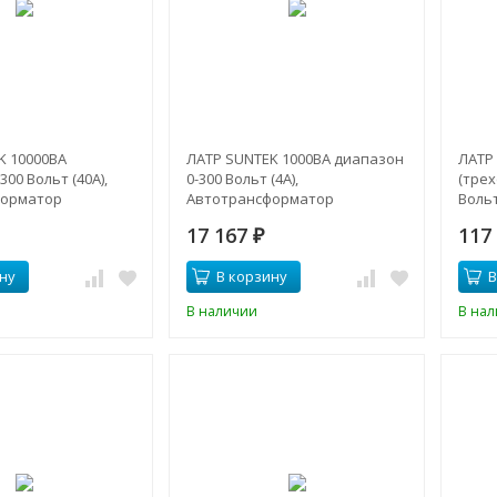
K 10000ВА
ЛАТР SUNTEK 1000ВА диапазон
ЛАТР
00 Вольт (40A),
0-300 Вольт (4А),
(тре
форматор
Автотрансформатор
Воль
17 167
117
₽
ну
В корзину
В
В наличии
В на