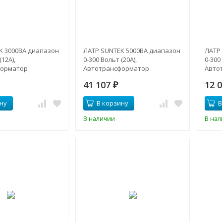
K 3000ВА диапазон
ЛАТР SUNTEK 5000ВА диапазон
ЛАТР
(12A),
0-300 Вольт (20A),
0-300
форматор
Автотрансформатор
Авто
41 107
12 
₽
ну
В корзину
В
В наличии
В на