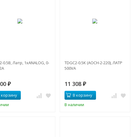
-0.5B, Латр, 1хANALOG, 0-
TDGC2-0.5K (АОСН-2-220), ЛАТР
2A
500VA
600
11 308
₽
₽
 корзину
В корзину
личии
В наличии