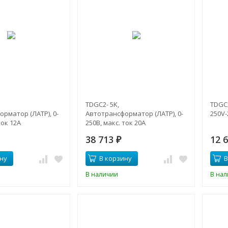
TDGC2- 5K,
TDGC2
рматор (ЛАТР), 0-
Автотрансформатор (ЛАТР), 0-
250V-
ток 12А
250В, макс. ток 20А
38 713
12 
₽
ну
В корзину
В
В наличии
В на