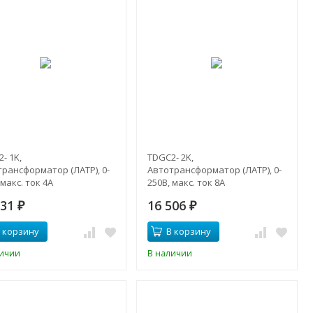
- 1K,
TDGC2- 2K,
рансформатор (ЛАТР), 0-
Автотрансформатор (ЛАТР), 0-
 макс. ток 4А
250В, макс. ток 8А
631
16 506
₽
₽
 корзину
В корзину
личии
В наличии