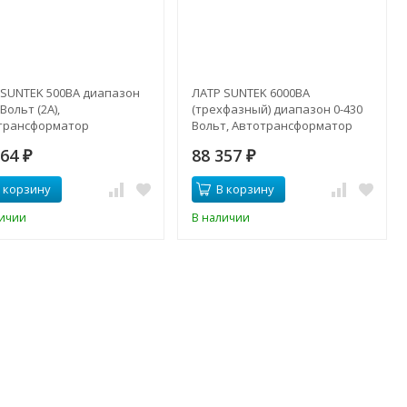
 SUNTEK 500ВА диапазон
ЛАТР SUNTEK 6000ВА
 Вольт (2A),
(трехфазный) диапазон 0-430
трансформатор
Вольт, Автотрансформатор
064
88 357
₽
₽
 корзину
В корзину
личии
В наличии