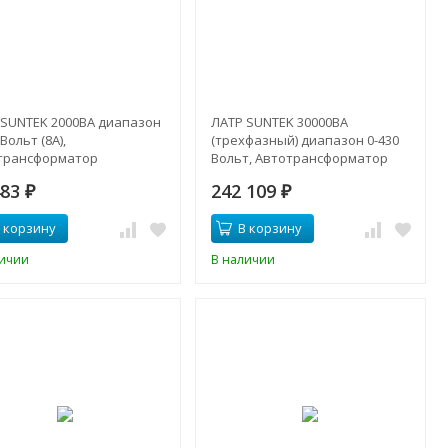
 SUNTEK 2000ВА диапазон
ЛАТР SUNTEK 30000ВА
 Вольт (8A),
(трехфазный) диапазон 0-430
трансформатор
Вольт, Автотрансформатор
483
242 109
₽
₽
 корзину
В корзину
личии
В наличии