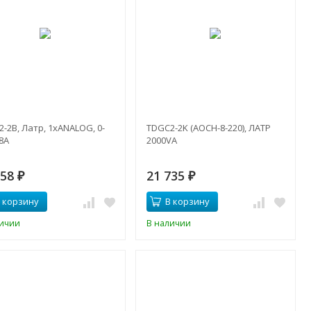
-2B, Латр, 1xANALOG, 0-
TDGC2-2K (АОСН-8-220), ЛАТР
8A
2000VA
758
21 735
₽
₽
 корзину
В корзину
личии
В наличии