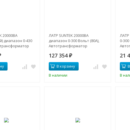
K 20000ВА
ЛАТР SUNTEK 20000ВА
ЛАТР
) диапазон 0-430
диапазон 0-300 Вольт (80A),
0-300
отрансформатор
Автотрансформатор
Авто
127 354
21 
₽
₽
ну
В корзину
В
В наличии
В на