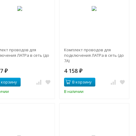
лект проводов для
Комплект проводов для
лючения ЛАТРа в сеть (до
подключения ЛАТРа в сеть (до
7А)
77
4 158
₽
₽
 корзину
В корзину
личии
В наличии