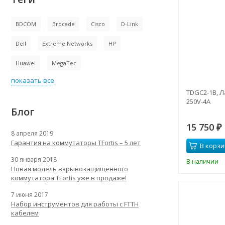
BDCOM
Brocade
Cisco
D-Link
Dell
Extreme Networks
HP
Huawei
MegaTec
показать все
TDGC2-1B, Л
250V-4A
Блог
15 750
₽
8 апреля 2019
Гарантия на коммутаторы TFortis – 5 лет
В корзи
30 января 2018
В наличии
Новая модель взрывозащищенного
коммутатора TFortis уже в продаже!
7 июня 2017
Набор инструментов для работы с FTTH
кабелем