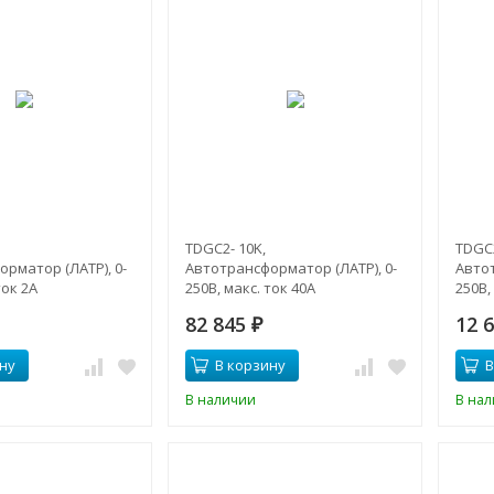
TDGC2- 10K,
TDGC2
рматор (ЛАТР), 0-
Автотрансформатор (ЛАТР), 0-
Автот
ток 2А
250В, макс. ток 40А
250В,
82 845
12 
₽
ну
В корзину
В
В наличии
В на