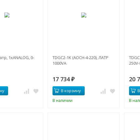
атр, 1xANALOG, 0-
TDGC2-1K (АОСН-4-220), ЛАТР
TDGC2
1000VA
250V-
17 734
20 
₽
ну
В корзину
В
В наличии
В на