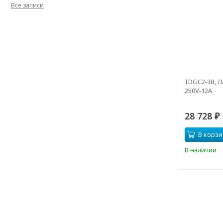
Все записи
TDGC2-3B, Л
250V-12A
28 728
₽
В корзи
В наличии