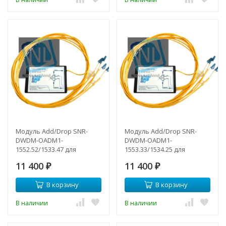
Модуль Add/Drop SNR-
Модуль Add/Drop SNR-
DWDM-OADM1-
DWDM-OADM1-
1552.52/1533.47 для
1553.33/1534.25 для
одноволоконных DWDM
одноволоконных DWDM
11 400
11 400
сетей
₽
сетей
₽
В корзину
В корзину
В наличии
В наличии