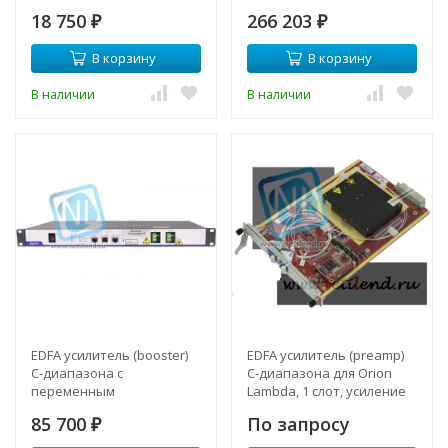
(1547...1564nm) в 1/2U
коэффициентом усиления
18 750
266 203
слоте
₽
и выходной мощностью
₽
В корзину
В корзину
В наличии
В наличии
EDFA усилитель (booster)
EDFA усилитель (preamp)
C-диапазона с
C-диапазона для Orion
переменным
Lambda, 1 слот, усиление
коэффициентом усиления
до 25дБ выход 20дБм
85 700
По запросу
и выходной мощностью
₽