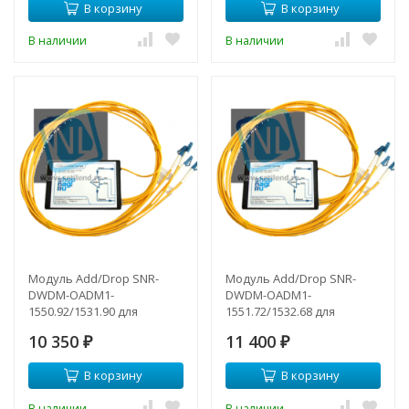
В корзину
В корзину
В наличии
В наличии
Модуль Add/Drop SNR-
Модуль Add/Drop SNR-
DWDM-OADM1-
DWDM-OADM1-
1550.92/1531.90 для
1551.72/1532.68 для
одноволоконных DWDM
одноволоконных DWDM
10 350
11 400
сетей
₽
сетей
₽
В корзину
В корзину
В наличии
В наличии