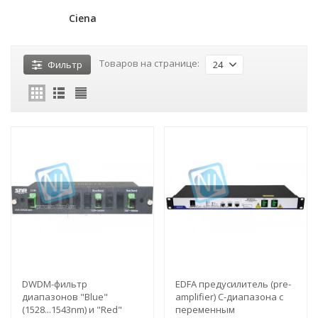
Ciena
Товаров на странице:
Фильтр
24
DWDM-фильтр
EDFA предусилитель (pre-
диапазонов "Blue"
amplifier) C-диапазона с
(1528...1543nm) и "Red"
переменным