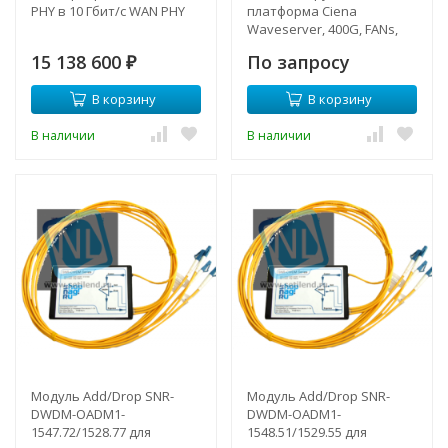
PHY в 10 Гбит/с WAN PHY
платформа Ciena
Waveserver, 400G, FANs,
питание AC.
15 138 600
По запросу
₽
В корзину
В корзину
В наличии
В наличии
Модуль Add/Drop SNR-
Модуль Add/Drop SNR-
DWDM-OADM1-
DWDM-OADM1-
1547.72/1528.77 для
1548.51/1529.55 для