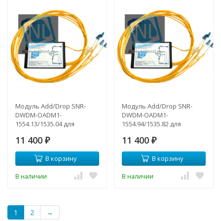
Модуль Add/Drop SNR-
Модуль Add/Drop SNR-
DWDM-OADM1-
DWDM-OADM1-
1554.13/1535.04 для
1554.94/1535.82 для
одноволоконных DWDM
одноволоконных DWDM
11 400
11 400
сетей
₽
сетей
₽
В корзину
В корзину
В наличии
В наличии
1
2
→