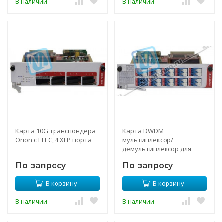
В наличии
В наличии
Карта 10G транспондера
Карта DWDM
Orion с EFEC, 4 XFP порта
мультиплексор/
демультиплексор для
Orion Lambda серии
По запросу
По запросу
(каналы 30-37/54-61)
В корзину
В корзину
В наличии
В наличии