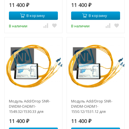
одноволоконных DWDM
одноволоконных DWDM
11 400
11 400
сетей
₽
сетей
₽
В корзину
В корзину
В наличии
В наличии
Модуль Add/Drop SNR-
Модуль Add/Drop SNR-
DWDM-OADM1-
DWDM-OADM1-
1549.32/1530.33 для
1550.12/1531.12 для
одноволоконных DWDM
одноволоконных DWDM
11 400
11 400
сетей
₽
сетей
₽