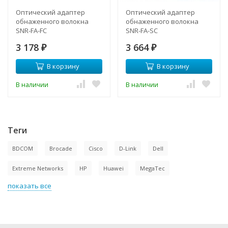
Оптический адаптер
Оптический адаптер
обнаженного волокна
обнаженного волокна
SNR-FA-FC
SNR-FA-SC
3 178
3 664
₽
₽
В корзину
В корзину
В наличии
В наличии
Теги
BDCOM
Brocade
Cisco
D-Link
Dell
Extreme Networks
HP
Huawei
MegaTec
показать все