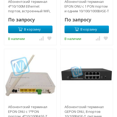
Абонентский терминал
Абонентский терминал
4*10/100M Ethernet
EPON ONU с 1 PON портом
портов, встроенный WiFi,
и одним 10/100/1000BASE-T
1 EPON интерфейс,
портом
По запросу
По запросу
пластиковый корпус,
внешний адаптер
В корзину
В корзину
питания
В наличии
В наличии
Абонентский терминал
Абонентский терминал
EPON ONU с 1*PON
GEPON ONU, 8 портов
портом, 4*10/100BASE-T
10/100BASE-T, питание