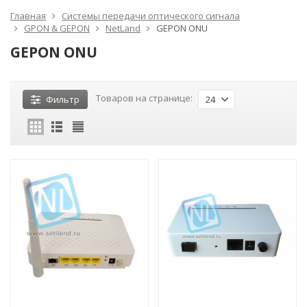
Главная
Системы передачи оптического сигнала
GPON & GEPON
NetLand
GEPON ONU
GEPON ONU
Товаров на странице:
Фильтр
24