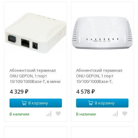
Абонентский терминал
Абонентский терминал
ONU GEPON, 1 порт
ONU GEPON, 1 порт
10/100/1000Base-T, в мини
10/100/1000Base-T,
корпусе, совместим с
совместим с BDCOM
4 329
4 578
BDCOM
₽
₽
В корзину
В корзину
В наличии
В наличии