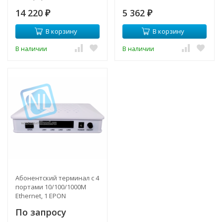
модуль
корпусе.
14 220
5 362
₽
₽
В корзину
В корзину
В наличии
В наличии
Абонентский терминал с 4
портами 10/100/1000M
Ethernet, 1 EPON
интерфейс, пластиковый
По запросу
корпус, внешний адаптер