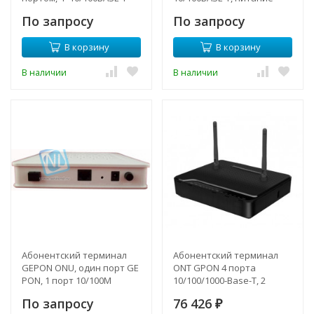
портами ,1*CATV и WiFi
AC220V
По запросу
По запросу
В корзину
В корзину
В наличии
В наличии
Абонентский терминал
Абонентский терминал
GEPON ONU, один порт GE
ONT GPON 4 порта
PON, 1 порт 10/100M
10/100/1000-Base-T, 2
ethernet, питание AC 220V
порта POTS, Wi-Fi
По запросу
76 426
или DC 48V.
₽