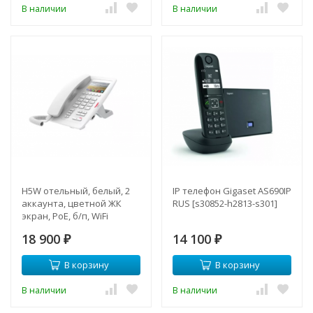
В наличии
В наличии
H5W отельный, белый, 2
IP телефон Gigaset AS690IP
аккаунта, цветной ЖК
RUS [s30852-h2813-s301]
экран, PoE, б/п, WiFi
18 900
14 100
₽
₽
В корзину
В корзину
В наличии
В наличии