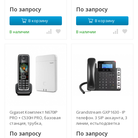
По запросу
По запросу
В корзину
В корзину
В наличии
В наличии
Gigaset Комплект N670IP
Grandstream GXP1630 - IP
PRO + C530H PRO, базовая
телефон. 3 SIP аккаунта, 3
станция, трубка,
линии, естьподсветка
синглсота DECT, до 20
экрана, PoE, (1GbE) Gigabit
По запросу
По запросу
трубок, POE
Ethernet, 8 BLF