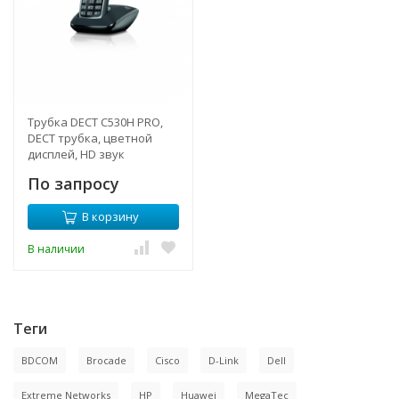
Трубка DECT C530H PRO,
DECT трубка, цветной
дисплей, HD звук
По запросу
В корзину
В наличии
Теги
BDCOM
Brocade
Cisco
D-Link
Dell
Extreme Networks
HP
Huawei
MegaTec